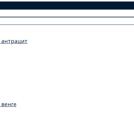
а антрацит
 венге